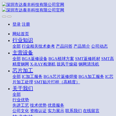
登录
注册
网站首页
行业知识
全部
行业相关技术参考
产品问答
产品简介
公司动态
主营设备
全部
BGA返修设备
BGA植球方案
SMT返修耗材
SMT高
精度钢网
X-RAY检测机
鼓风干燥箱
钢网清洗机
芯片加工
全部
IC加工服务
BGA芯片返修焊接
BGA加工服务
IC芯
片加工处理
SMT贴片打样（高精度）
关于我们
全部
行业优势
先进工艺
技术优势
优质服务
公司文化
资格认证
实力展示
联系我们
在线留言