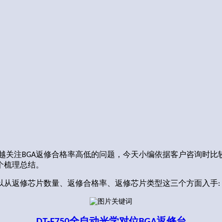
越关注
返修合格率高低的问题
小编依据客户咨询时
比
BGA
，今天
个梳理总结。
以从返修芯片数量、返修合格率
返修芯片类型
这三个方面入手
、
:
DT-F750全自动光学对位BGA返修台