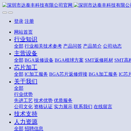
登录
注册
网站首页
行业知识
全部
行业相关技术参考
产品问答
产品简介
公司动态
主营设备
全部
BGA返修设备
BGA植球方案
SMT返修耗材
SMT高
芯片加工
全部
IC加工服务
BGA芯片返修焊接
BGA加工服务
IC芯
关于我们
全部
行业优势
先进工艺
技术优势
优质服务
公司文化
资格认证
实力展示
联系我们
在线留言
技术支持
人力资源
全部
招聘信息