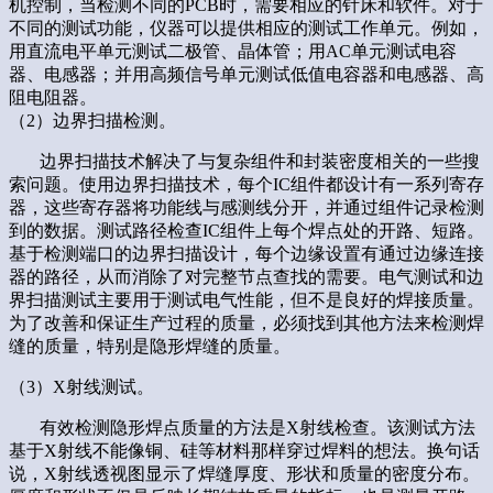
机控制，当检测不同的PCB时，需要相应的针床和软件。对于
不同的测试功能，仪器可以提供相应的测试工作单元。例如，
用直流电平单元测试二极管、晶体管；用AC单元测试电容
器、电感器；并用高频信号单元测试低值电容器和电感器、高
阻电阻器。
（2）边界扫描检测。
边界扫描技术解决了与复杂组件和封装密度相关的一些搜
索问题。使用边界扫描技术，每个IC组件都设计有一系列寄存
器，这些寄存器将功能线与感测线分开，并通过组件记录检测
到的数据。测试路径检查IC组件上每个焊点处的开路、短路。
基于检测端口的边界扫描设计，每个边缘设置有通过边缘连接
器的路径，从而消除了对完整节点查找的需要。电气测试和边
界扫描测试主要用于测试电气性能，但不是良好的焊接质量。
为了改善和保证生产过程的质量，必须找到其他方法来检测焊
缝的质量，特别是隐形焊缝的质量。
（3）X射线测试。
有效检测隐形焊点质量的方法是X射线检查。该测试方法
基于X射线不能像铜、硅等材料那样穿过焊料的想法。换句话
说，X射线透视图显示了焊缝厚度、形状和质量的密度分布。