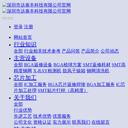
登录
注册
网站首页
行业知识
全部
行业相关技术参考
产品问答
产品简介
公司动态
主营设备
全部
BGA返修设备
BGA植球方案
SMT返修耗材
SMT高
精度钢网
X-RAY检测机
鼓风干燥箱
钢网清洗机
芯片加工
全部
IC加工服务
BGA芯片返修焊接
BGA加工服务
IC芯
片加工处理
SMT贴片打样（高精度）
关于我们
全部
行业优势
先进工艺
技术优势
优质服务
公司文化
资格认证
实力展示
联系我们
在线留言