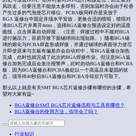
风吹走，但要注意不能放太多焊剂，否则加温时亦会由于松香
产生过多的气泡使芯片移位。PCBA板同样亦是安放于
BGA 返修台中固定并须水平安放，更换合适的喷咀，喷咀对
准BGA芯片并离开4mm，选择BGA返修台预选设定好的温度
曲线，点击屏幕自动焊接，（注意：焊接过程中不能对BGA
进行施压力，容易导致下面锡球间出现短路。）随着BGA锡
球的熔化与PCBA焊盘形成焊接，并通过锡球的表面张力使芯
片即使原来与主板有偏差亦会自动对中，等BGA返修台加热
完成，此时也就完成了此次的BGA焊接作业。但注意BGA返
修台加热完成后会发出报警声，此时勿动BGA返修台和PCBA
板，因为BGA返修台和PCBA板处以一个高温且未凝固的状
态，须等待40秒后BGA返修台和PCBA冷却后方可取下。
那么以上就是有关SMT BGA芯片返修步骤有哪些的步骤，希
望对大家有益~
BGA返修台SMT BGA芯片返修流程与工具有哪些？
BGA返修台的使用方法，你学会了吗？
行业知识