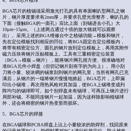
4、BGA芯片植球
BGA芯片的植锡须采用激光打孔的具有单面喇叭型网孔之钢
片，钢片厚度要求有2mm厚，并要求孔壁光滑整齐，喇叭孔的
下面（接触BGA的一面孔）应比上面（刮锡进去小孔）大
10μm~15μm。（上述两点通过十倍的放大镜就可以观察
出）。采用上述的BGA维修台中之植锡功能→模板和钢片，
先在定位模板找到相应的凹位，将BGA固定在定位模板内，
将带有精密定位方、圆孔的钢片放到定位模板上，再用其附件
磁力压块将钢片压贴模板上。工具有三重精密定位装置
（BGA→模板→钢片），能将钢片网孔很方便、很准确地对
准BGA元件小焊盘（但切记钢片刻有字的为向上）。用小刮
刀将小量、较浓稠的锡浆刮到钢片的网孔里，当所有网孔已充
满后，从钢片的一端将钢片慢慢地掀起，BGA芯片，上即漏
印出小锡堆，再次用热风枪对其加温，使BGA上锡堆变成列
阵均匀的锡球即可。如个别焊盘未有锡球，可再压上钢片进行
局部补锡。不能同连钢片一起加温，因为这样除影响植锡球
外，还会将精密的钢片热变形而损坏。
5、BGA芯片的焊接
在BGA锡球和PCBA焊盘上沾上小量较浓的助焊剂，找回原来
的记号放置BGA。助焊时要对BGA进行粘接定位，防止被热