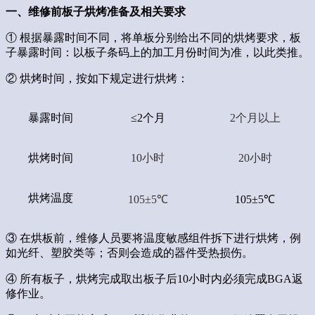
一、维修前板子烘烤准备及相关要求
① 根据暴露时间不同，将单板分别给出不同的烘烤要求，板
子暴露时间：以板子条码上的加工月份时间为准，以此类推。
② 烘烤时间，按如下规定进行烘烤：
暴露时间
≤
2
个月
2
个月以上
烘烤时间
10
小时
20
小时
烘烤温度
105±5℃
105±5℃
③ 在烘板前，维修人员要将温度敏感组件拆下进行烘烤，例
如光纤、塑胶类等；否则会造成的器件受热损伤。
④ 所有板子，烘烤完成取出板子后10小时内必须完成BGA返
修作业。