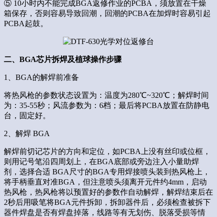
⑤ 10小时内不能完成BGA返修作业的PCBA，须放置在干燥
箱保存，否则容易导致回潮，回潮的PCBA在加焊时容易引起
PCBA起鼓。
二、BGA芯片拆焊及植球操作步骤
1、BGA的解焊前准备
将热风枪的参数状态设置为：温度为280℃~320℃；解焊时间
为：35-55秒；风流参数为：6档；最后将PCBA放置在防静电
台，固定好。
2、解焊 BGA
解焊前切记芯片的方向和定位，如PCBA上没有丝印或位框，
则用记号笔沿四周划上，在BGA底部或旁边注入小量助焊
剂，选择合适 BGA尺寸的BGA专用焊接喷头装到热风枪上，
将手柄垂直对准BGA，但注意喷头须离开元件约4mm，启动
热风枪，热风枪将以预置好的参数作自动解焊，解焊结束后在
2秒后用吸笔将BGA元件拆卸，拆卸器件后，必须检查被拆下
器件焊盘是否有焊盘掉落，线路等有无划伤、脱落受损等情