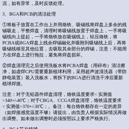
况，如有异常，及时反馈处理。
3、BGA和PCB的清洁处理
①将板子放置在工作台上并用烙铁、吸锡线将焊盘上多余的残
锡吸走，平整焊盘，清理时将吸锡线放置于焊盘上，一手将吸
锡线向上提起，一手将烙铁放在吸锡线上，轻压烙铁，将
PCBA或BGA焊盘上残余焊锡融化并吸附到吸锡线上后，再将
吸锡线移至其他位置，去吸取其余部分的焊锡，注意：不能用
力在焊盘上进行拖拉，避免将焊盘损坏。
②焊盘清理完之后使用洗板水将PCBA焊盘（用碎布）清洁擦
净，如虚焊CPU需要重新植球利用，采用超声波清洗器（带防
静电装置）装入洗板水，将拆下的BGA进行清洗干净后重新
植球焊接。
注意：对于无铅器件焊盘清理，烙铁温度要求< 实测值
>340+/-40℃；对于CBGA、CCGA焊盘清理，烙铁温度要求
< 实测值>370+/-30℃；。备注：每台烙铁都存在一定的差异
（如焊接感觉温度不够）请提出，由负责人根据实际情况再做
出调整。如未做出调整时必须按照以上要求严格执行。