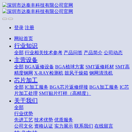
登录
注册
网站首页
行业知识
全部
行业相关技术参考
产品问答
产品简介
公司动态
主营设备
全部
BGA返修设备
BGA植球方案
SMT返修耗材
SMT高
精度钢网
X-RAY检测机
鼓风干燥箱
钢网清洗机
芯片加工
全部
IC加工服务
BGA芯片返修焊接
BGA加工服务
IC芯
片加工处理
SMT贴片打样（高精度）
关于我们
全部
行业优势
先进工艺
技术优势
优质服务
公司文化
资格认证
实力展示
联系我们
在线留言